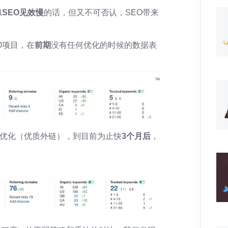
似
SEO见效慢
的话，但又不可否认，SEO带来
O项目，在
前期
没有任何优化的时候的数据表
O优化（优质外链），到目前为止快
3个月后
，