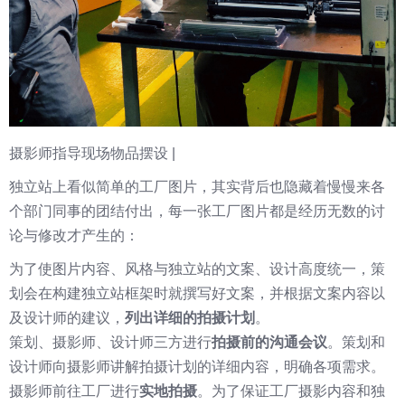
摄影师指导现场物品摆设 |
独立站上看似简单的工厂图片，其实背后也隐藏着慢慢来各
个部门同事的团结付出，每一张工厂图片都是经历无数的讨
论与修改才产生的：
为了使图片内容、风格与独立站的文案、设计高度统一，策
划会在构建独立站框架时就撰写好文案，并根据文案内容以
及设计师的建议，
列出详细的拍摄计划
。
策划、摄影师、设计师三方进行
拍摄前的沟通会议
。策划和
设计师向摄影师讲解拍摄计划的详细内容，明确各项需求。
摄影师前往工厂进行
实地拍摄
。为了保证工厂摄影内容和独