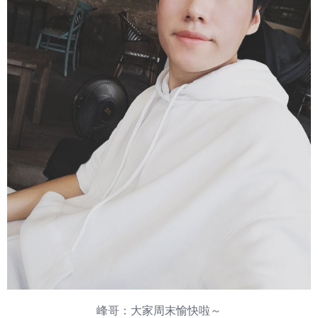
峰哥：大家周末愉快啦～