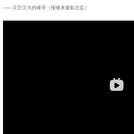
——又巨又大的峰哥（慢慢来摄影总监）