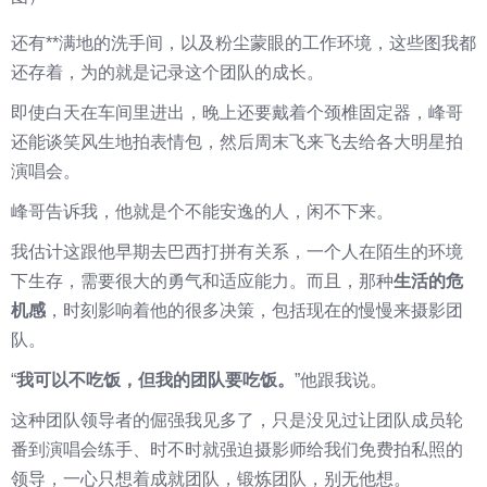
还有**满地的洗手间，以及粉尘蒙眼的工作环境，这些图我都
还存着，为的就是记录这个团队的成长。
即使白天在车间里进出，晚上还要戴着个颈椎固定器，峰哥
还能谈笑风生地拍表情包，然后周末飞来飞去给各大明星拍
演唱会。
峰哥告诉我，他就是个不能安逸的人，闲不下来。
我估计这跟他早期去巴西打拼有关系，一个人在陌生的环境
下生存，需要很大的勇气和适应能力。而且，那种
生活的危
机感
，时刻影响着他的很多决策，包括现在的慢慢来摄影团
队。
“
我可以不吃饭，但我的团队要吃饭。
”他跟我说。
这种团队领导者的倔强我见多了，只是没见过让团队成员轮
番到演唱会练手、时不时就强迫摄影师给我们免费拍私照的
领导，一心只想着成就团队，锻炼团队，别无他想。